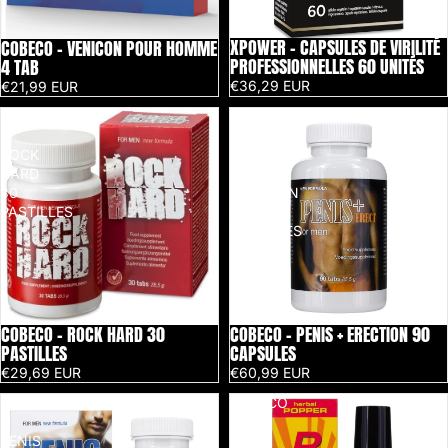
XPOWER - CAPSULES DE VIRILITÉ
COBECO - VENICON POUR HOMME
PROFESSIONNELLES 60 UNITÉS
4 TAB
€36,29 EUR
€21,99 EUR
COBECO
COBECO
-
-
ROCK
PENIS
HARD
+
30
ERECTION
PASTILLES
90
CAPSULES
COBECO - ROCK HARD 30
COBECO - PENIS + ERECTION 90
PASTILLES
CAPSULES
€29,69 EUR
€60,99 EUR
COBECO
COBECO
-
-
PENIS
RUSH