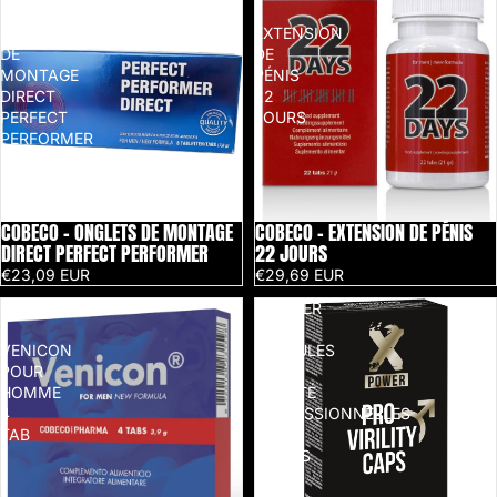
-
-
ONGLETS
EXTENSION
DE
DE
MONTAGE
PÉNIS
DIRECT
22
PERFECT
JOURS
PERFORMER
COBECO - ONGLETS DE MONTAGE
COBECO - EXTENSION DE PÉNIS
DIRECT PERFECT PERFORMER
22 JOURS
€23,09 EUR
€29,69 EUR
COBECO
XPOWER
-
-
VENICON
CAPSULES
POUR
DE
HOMME
VIRILITÉ
4
PROFESSIONNELLES
TAB
60
UNITÉS