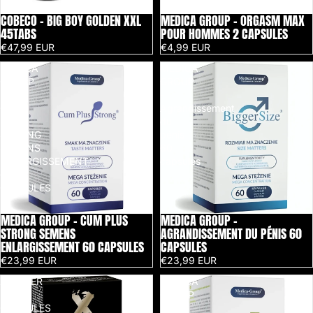
COBECO - BIG BOY GOLDEN XXL
MEDICA GROUP - ORGASM MAX
Épuisé
45TABS
POUR HOMMES 2 CAPSULES
€47,99 EUR
€4,99 EUR
MEDICA
MEDICA
GROUP
GROUP
-
-
CUM
Agrandissement
PLUS
du
STRONG
pénis
SEMENS
60
ENLARGISSEMENT
capsules
60
CAPSULES
MEDICA GROUP - CUM PLUS
MEDICA GROUP -
STRONG SEMENS
AGRANDISSEMENT DU PÉNIS 60
ENLARGISSEMENT 60 CAPSULES
CAPSULES
€23,99 EUR
€23,99 EUR
XPOWER
MEDICA
-
GROUP
CAPSULES
-