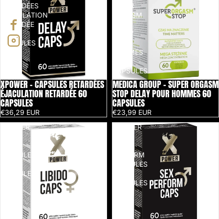
RETARDÉES
SUPER
ÉJACULATION
ORGASM
RETARDÉE
STOP
60
DELAY
CAPSULES
POUR
HOMMES
60
CAPSULES
XPOWER - CAPSULES RETARDÉES
MEDICA GROUP - SUPER ORGASM
ÉJACULATION RETARDÉE 60
STOP DELAY POUR HOMMES 60
CAPSULES
CAPSULES
€36,29 EUR
€23,99 EUR
XPOWER
XPOWER
-
-
LIBIDO
SEX
CAPSULES
PERFORM
60
CAPSULES
CAPSULES
60
CAPSULES