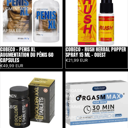
XL
HERBAL
AUGMENTATION
POPPER
DU
SPRAY
PÉNIS
15
60
ML
CAPSULES
-
OUEST
COBECO - PENIS XL
COBECO - RUSH HERBAL POPPER
AUGMENTATION DU PÉNIS 60
SPRAY 15 ML - OUEST
CAPSULES
€21,99 EUR
€49,99 EUR
COBECO
MEDICA
-
GROUP
BIG
-
BOY
ORGASM
GOLDEN
MAX
XXL
POUR
45TABS
HOMMES
2
CAPSULES