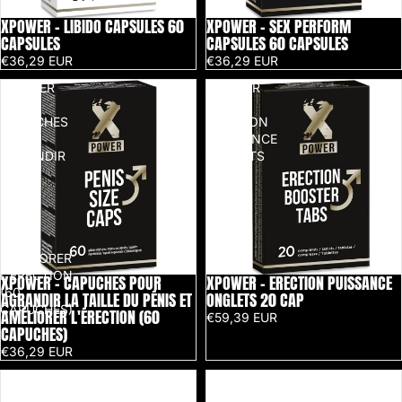
XPOWER - LIBIDO CAPSULES 60
XPOWER - SEX PERFORM
CAPSULES
CAPSULES 60 CAPSULES
€36,29 EUR
€36,29 EUR
XPOWER
XPOWER
-
-
CAPUCHES
ERECTION
POUR
PUISSANCE
AGRANDIR
ONGLETS
LA
20
TAILLE
CAP
DU
PÉNIS
ET
AMÉLIORER
L'ÉRECTION
XPOWER - CAPUCHES POUR
XPOWER - ERECTION PUISSANCE
(60
AGRANDIR LA TAILLE DU PÉNIS ET
ONGLETS 20 CAP
CAPUCHES)
AMÉLIORER L'ÉRECTION (60
€59,39 EUR
CAPUCHES)
€36,29 EUR
500
BLACK
COSMETICS
BULL