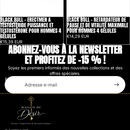
TESTOSTÉRONE
VITALITÉ
POUR
MAXIMALE
HOMMES
POUR
4
HOMMES
BLACK BULL - ERECTMEN &
BLACK BULL - RETARDATEUR DE
Épuisé
Épuisé
GÉLULES
4
TESTOSTERIDE PUISSANCE ET
PAUSE ET DE VITALITÉ MAXIMALE
GÉLULES
TESTOSTÉRONE POUR HOMMES 4
POUR HOMMES 4 GÉLULES
GÉLULES
€14,29 EUR
€15,39 EUR
ABONNEZ-VOUS À LA NEWSLETTER
ET PROFITEZ DE -15 % !
Soyez les premiers informés des nouvelles collections et des
offres spéciales.
E-mail