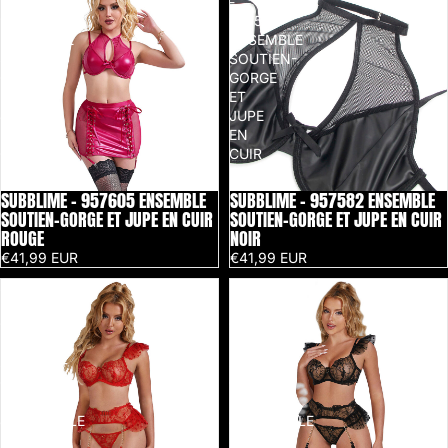
-
-
957605
957582
ENSEMBLE
ENSEMBLE
SOUTIEN-
SOUTIEN-
GORGE
GORGE
ET
ET
JUPE
JUPE
EN
EN
CUIR
CUIR
ROUGE
NOIR
SUBBLIME - 957605 ENSEMBLE
SUBBLIME - 957582 ENSEMBLE
SOUTIEN-GORGE ET JUPE EN CUIR
SOUTIEN-GORGE ET JUPE EN CUIR
ROUGE
NOIR
€41,99 EUR
€41,99 EUR
SUBBLIME
SUBBLIME
-
-
957506
957483
ENSEMBLE
ENSEMBLE
SOUTIEN-
SOUTIEN-
GORGE
GORGE
ET
ET
JARRETELLE
JARRETELLE
EN
EN