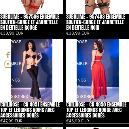
DENTELLE
DENTELLE
ROUGE
NOIR
SUBBLIME - 957506 ENSEMBLE
SUBBLIME - 957483 ENSEMBLE
SOUTIEN-GORGE ET JARRETELLE
SOUTIEN-GORGE ET JARRETELLE
EN DENTELLE ROUGE
EN DENTELLE NOIR
€38,99 EUR
€38,99 EUR
CHILIROSE
CHILIROSE
-
-
CR
CR
4851
4850
ENSEMBLE
ENSEMBLE
TOP
TOP
ET
ET
LEGGINGS
LEGGINGS
NOIRS
ROUGE
AVEC
AVEC
ACCESSOIRES
ACCESSOIRES
DORÉS
DORÉS
CHILIROSE - CR 4851 ENSEMBLE
CHILIROSE - CR 4850 ENSEMBLE
TOP ET LEGGINGS NOIRS AVEC
TOP ET LEGGINGS ROUGE AVEC
ACCESSOIRES DORÉS
ACCESSOIRES DORÉS
€47,99 EUR
€45,99 EUR