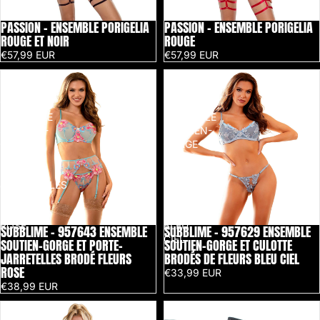
PASSION - ENSEMBLE PORIGELIA
PASSION - ENSEMBLE PORIGELIA
ROUGE ET NOIR
ROUGE
€57,99 EUR
€57,99 EUR
SUBBLIME
SUBBLIME
-
-
957643
957629
ENSEMBLE
ENSEMBLE
SOUTIEN-
SOUTIEN-
GORGE
GORGE
ET
ET
PORTE-
CULOTTE
JARRETELLES
BRODÉS
BRODÉ
DE
FLEURS
FLEURS
ROSE
BLEU
SUBBLIME - 957643 ENSEMBLE
SUBBLIME - 957629 ENSEMBLE
CIEL
SOUTIEN-GORGE ET PORTE-
SOUTIEN-GORGE ET CULOTTE
JARRETELLES BRODÉ FLEURS
BRODÉS DE FLEURS BLEU CIEL
ROSE
€33,99 EUR
€38,99 EUR
SUBBLIME
SUBBLIME