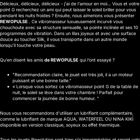
Délicieux, délicieux, délicieux - j'ai de l'amour en moi... Vous et votre
point G recherchez un ami qui peut laisser le soleil briller pour vous
pendant les nuits froides ? Ensuite, nous aimerions vous présenter
REWOPULSE
. Ce vibromasseur luxueusement incurvé vous
chouchoute avec sa structure sensuelle, sa pointe inclinée et ses 10
programmes de vibration. Dans un lilas joyeux et avec une surface
douce au toucher Silk, il vous transporte dans un autre monde
lorsqu'il touche votre peau.
Qu’en disent les amis
de REWOPULSE
qui l’ont essayé ?
"Recommandation claire, le jouet est très joli, il a un moteur
puissant et une bonne taille."
« Lorsque vous sortez ce vibromasseur point G de la table de
nuit, le soleil se lève dans votre chambre ! Parfait pour
commencer la journée de bonne humeur. "
Nous vous recommandons d'utiliser un lubrifiant complémentaire,
comme le lubrifiant de marque AQUA, WATERFEEL OU NINA KIKÍ
disponible en version classique, soyeux ou effet thermique.
Tous les jouets Rewolution sont bien sûr imperméables et seront vot