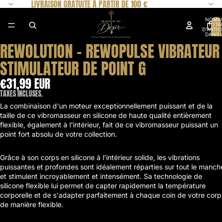
LIVRAISON GRATUITE À PARTIR DE 100 €
NOMB
TOTA
D’ARTIC
DANS 
PANIER
REWOLUTION - REWOPULSE VIBRATEUR 
OUVRIR
OUVRIR
OUVRIR
OUVRIR
OUVRIR
OUVRIR
OUVRIR
OUVRIR
OUVRIR
OUVRIR
OUVRIR
OUVRIR
OUVRIR
OUVRIR
L’IMAGE
L’IMAGE
L’IMAGE
L’IMAGE
L’IMAGE
L’IMAGE
L’IMAGE
L’IMAGE
L’IMAGE
L’IMAGE
L’IMAGE
L’IMAGE
L’IMAGE
L’IMAGE
STIMULATEUR DE POINT G
EN
EN
EN
EN
EN
EN
EN
EN
EN
EN
EN
EN
EN
EN
PLEIN
PLEIN
PLEIN
PLEIN
PLEIN
PLEIN
PLEIN
PLEIN
PLEIN
PLEIN
PLEIN
PLEIN
PLEIN
PLEIN
€31,99 EUR
ÉCRAN
ÉCRAN
ÉCRAN
ÉCRAN
ÉCRAN
ÉCRAN
ÉCRAN
ÉCRAN
ÉCRAN
ÉCRAN
ÉCRAN
ÉCRAN
ÉCRAN
ÉCRAN
TAXES INCLUSES.
La combinaison d'un moteur exceptionnellement puissant et de la
taille de ce vibromasseur en silicone de haute qualité entièrement
flexible, également à l'intérieur, fait de ce vibromasseur puissant un
point fort absolu de votre collection.
Grâce à son corps en silicone à l'intérieur solide, les vibrations
puissantes et profondes sont idéalement réparties sur tout le manch
et stimulent incroyablement et intensément. Sa technologie de
silicone flexible lui permet de capter rapidement la température
corporelle et de s'adapter parfaitement à chaque coin de votre corp
de manière flexible.